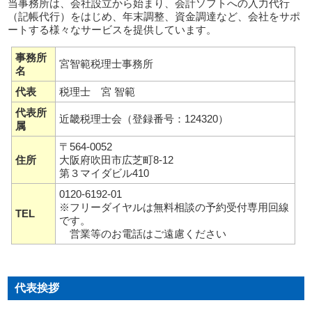
当事務所は、会社設立から始まり、会計ソフトへの入力代行
（記帳代行）をはじめ、年末調整、資金調達など、会社をサポ
ートする様々なサービスを提供しています。
事務所
宮智範税理士事務所
名
代表
税理士 宮 智範
代表所
近畿税理士会（登録番号：124320）
属
〒564-0052
住所
大阪府吹田市広芝町8-12
第３マイダビル410
0120-6192-01
※フリーダイヤルは無料相談の予約受付専用回線
TEL
です。
営業等のお電話はご遠慮ください
代表挨拶