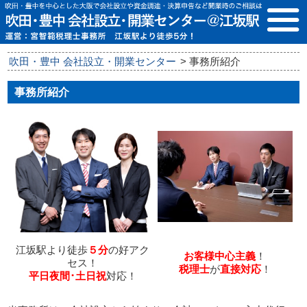
吹田・豊中 会社設立・開業センター
>
事務所紹介
事務所紹介
江坂駅より徒歩
５分
の好アク
お客様中心主義
！
セス！
税理士
が
直接対応
！
平日夜間･土日祝
対応！